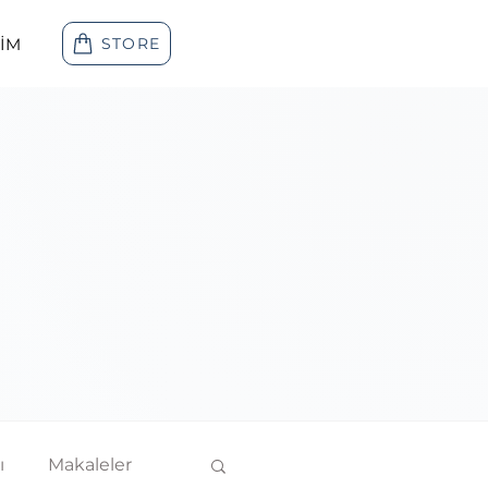
ŞİM
STORE
ı
Makaleler