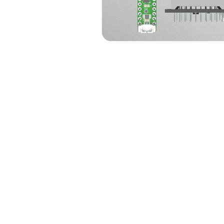
Güvenilir, uygulama odaklı endüstr
donanımlar geliştiriyoruz.