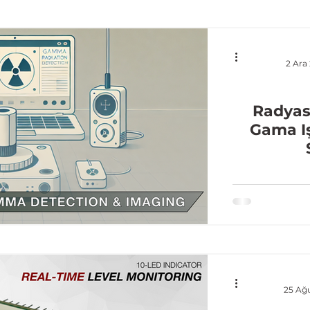
2 Ara
Radyas
Gama Iş
25 Ağ