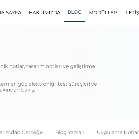
BLOG
NA SAYFA
HAKKIMIZDA
MODÜLLER
İLETİ
k notlar, tasarım notları ve geliştirme
mler, güç elektroniği, test süreçleri ve
yakından bakış.
sarımdan Gerçeğe
Blog Yazıları
Uygulama Notlar