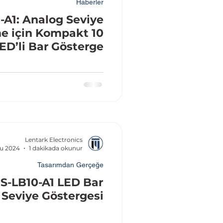
Haberler
-A1: Analog Seviye
me için Kompakt 10
ED’li Bar Gösterge
Lentark Electronics
ğu 2024
1 dakikada okunur
Tasarımdan Gerçeğe
S-LB10-A1 LED Bar
Seviye Göstergesi