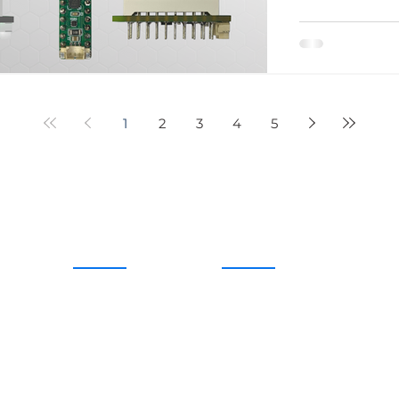
1
2
3
4
5
GEZİNME
KABİLİYETLER
Ana Sayfa
Donanım Tasarımı
Hakkımızda
PCB Tasarımı
iyel
Blog
Gömülü Sistemler
Modüller
Güç Elektroniği
İletişim
Prototipleme ve Test
Mağaza
Üretim Desteği